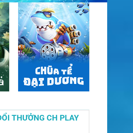
ĐỔI THƯỞNG CH PLAY