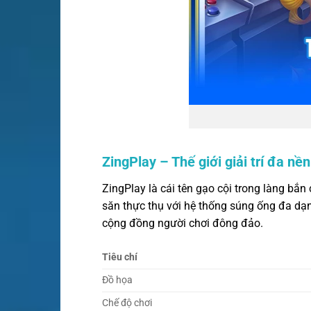
ZingPlay – Thế giới giải trí đa nề
ZingPlay là cái tên gạo cội trong làng bắ
săn thực thụ với hệ thống súng ống đa dạn
cộng đồng người chơi đông đảo.
Tiêu chí
Đồ họa
Chế độ chơi