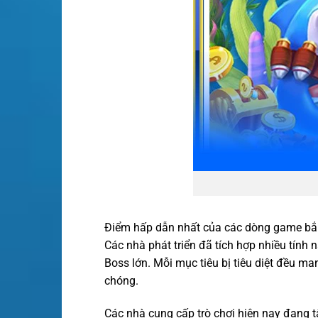
Điểm hấp dẫn nhất của các dòng game bắn c
Các nhà phát triển đã tích hợp nhiều tính
Boss lớn. Mỗi mục tiêu bị tiêu diệt đều m
chóng.
Các nhà cung cấp trò chơi hiện nay đang t