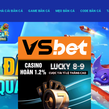
HÀ CÁI BẮN CÁ
GAME BẮN CÁ
MẸO BẮN CÁ
CODE BẮN CÁ
T
×