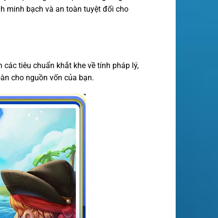
nh minh bạch và an toàn tuyệt đối cho
các tiêu chuẩn khắt khe về tính pháp lý,
toàn cho nguồn vốn của bạn.