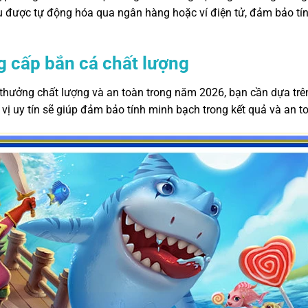
 đều được tự động hóa qua ngân hàng hoặc ví điện tử, đảm bảo tí
g cấp bắn cá chất lượng
hưởng chất lượng và an toàn trong năm 2026, bạn cần dựa trên 
vị uy tín sẽ giúp đảm bảo tính minh bạch trong kết quả và an 