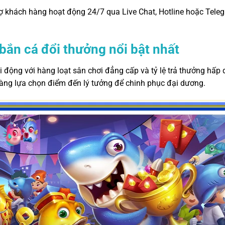
 khách hàng hoạt động 24/7 qua Live Chat, Hotline hoặc Telegr
bắn cá đổi thưởng nổi bật nhất
i động với hàng loạt sân chơi đẳng cấp và tỷ lệ trả thưởng hấp
dàng lựa chọn điểm đến lý tưởng để chinh phục đại dương.