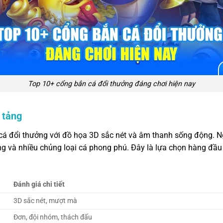
Top 10+ cổng bắn cá đổi thưởng đáng chơi hiện nay
n tảng
n cá đổi thưởng với đồ họa 3D sắc nét và âm thanh sống động. N
g và nhiều chủng loại cá phong phú. Đây là lựa chọn hàng đầu 
Đánh giá chi tiết
3D sắc nét, mượt mà
Đơn, đội nhóm, thách đấu