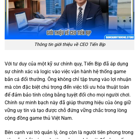
Thông tin giới thiệu về CEO Tiến Bịp
Với tư duy của một kỹ sư chính quy, Tiến Bịp đã áp dụng
sự chính xác và logic vào việc vận hành hệ thống game
bắn cá đổi thưởng. Ông không chỉ tập trung vào lợi nhuận
mà còn đặc biệt chú trọng đến việc tối ưu hóa thuật toán
để đảm bảo tính công bằng tuyệt đối cho mọi người chơi.
Chính sự minh bạch này đã giúp thương hiệu của ông giữ
vững uy tín và tạo được chỗ đứng vững chắc trong lòng
cộng đồng game thủ Việt Nam.
Bên cạnh vai trò quản lý, ông còn là người tiên phong trong