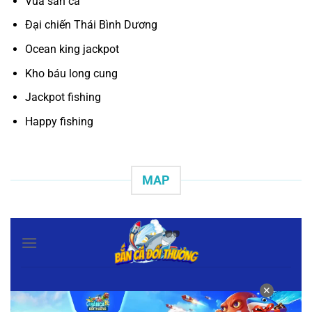
Vua săn cá
Đại chiến Thái Bình Dương
Ocean king jackpot
Kho báu long cung
Jackpot fishing
Happy fishing
MAP