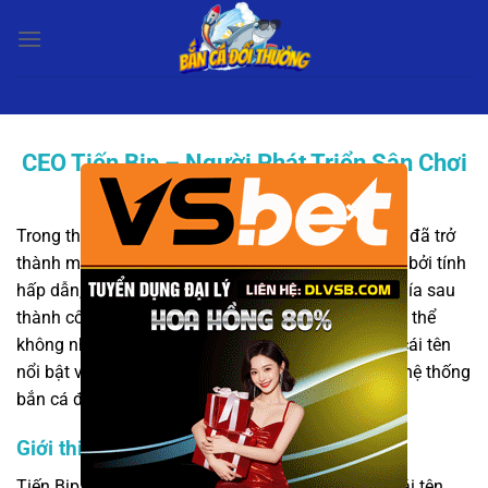
Chuyển
đến
nội
dung
CEO Tiến Bịp – Người Phát Triển Sân Chơi
Bắn Cá Đổi Thưởng
×
Trong thế giới giải trí trực tuyến, bắn cá đổi thưởng đã trở
thành một trong những hình thức được ưa chuộng bởi tính
hấp dẫn, dễ chơi và khả năng trúng thưởng cao. Phía sau
thành công của sân
chơi bắn cá đổi thưởng
, không thể
không nhắc đến CEO Tiến Bịp – một trong những cái tên
nổi bật với vai trò là người điều hành và phát triển hệ thống
bắn cá đổi thưởng chuyên nghiệp.
Giới thiệu về CEO Tiến Bịp
Tiến Bịp (tên thật là Nguyễn Thành Long) là một cái tên