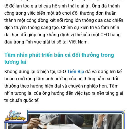
tế để lan tỏa giá trị của hệ sinh thái giải trí. Ông đã thành
công trong việc biến một trò chơi đổi thưởng đơn thuần
thành một cộng đồng kết nối rộng lớn thông qua các chiến
dịch truyền thông sáng tạo. Chính sự kiên trì và tầm nhìn
dài hạn đã giúp ông khẳng định vị thế của một CEO hàng
đầu trong lĩnh vực giải trí số tại Việt Nam.
Tầm nhìn phát triển bắn cá đổi thưởng trong
tương lai
Không dừng lại ở hiện tại, CEO
Tiến Bịp
đã và đang lên kế
hoạch mở rộng tầm ảnh hưởng của hệ thống bắn cá đổi
thưởng theo hướng hiện đại và chuyên nghiệp hơn. Tầm
nhìn tương lai của ông hướng đến việc tạo ra nền tảng giải
trí chuẩn quốc tế.