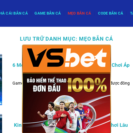
HÀ CÁI BẮN CÁ
GAME BẮN CÁ
MẸO BẮN CÁ
CODE BẮN CÁ
T
LƯU TRỮ DANH MỤC:
MẸO BẮN CÁ
×
6 Mẹo Bắn Cá Khó Thua Được Nhiều Người Chơi Áp
Dụng
Game bắn cá đổi thưởng là trò chơi giải trí trực tuyến được đông
đảo [...]
Kinh Nghiệm Bắn Cá – Chia Sẻ Từ Người Chơi Lâu
Năm