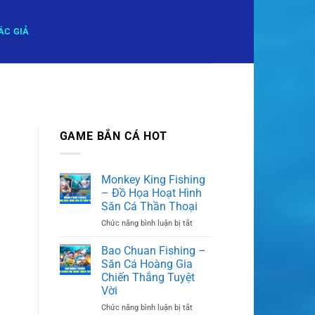
ÁC GIẢ
GAME BẮN CÁ HOT
Monkey King Fishing
– Đồ Họa Hoạt Hình
Săn Cá Thần Thoại
ở
Chức năng bình luận bị tắt
Monkey
King
Bao Chuan Fishing –
Fishing
Săn Cá Hoàng Gia
–
Chiến Thắng Tuyệt
Đồ
Vời
Họa
Hoạt
ở
Chức năng bình luận bị tắt