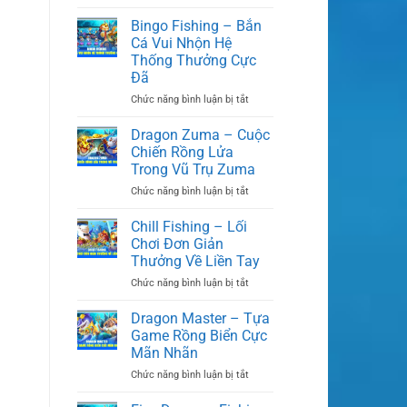
Hình
Bao
Săn
Chuan
Bingo Fishing – Bắn
Cá
Fishing
Cá Vui Nhộn Hệ
Thần
–
Thống Thưởng Cực
Thoại
Săn
Đã
Cá
Hoàng
ở
Chức năng bình luận bị tắt
Gia
Bingo
Chiến
Fishing
Dragon Zuma – Cuộc
Thắng
–
Chiến Rồng Lửa
Tuyệt
Bắn
Trong Vũ Trụ Zuma
Vời
Cá
ở
Chức năng bình luận bị tắt
Vui
Dragon
Nhộn
Zuma
Hệ
Chill Fishing – Lối
–
Thống
Chơi Đơn Giản
Cuộc
Thưởng
Thưởng Về Liền Tay
Chiến
Cực
ở
Chức năng bình luận bị tắt
Rồng
Đã
Chill
Lửa
Fishing
Trong
Dragon Master – Tựa
–
Vũ
Game Rồng Biển Cực
Lối
Trụ
Mãn Nhãn
Chơi
Zuma
ở
Chức năng bình luận bị tắt
Đơn
Dragon
Giản
Master
Thưởng