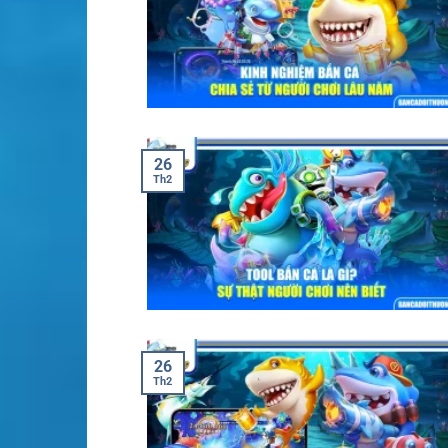
26
Th2
26
Th2