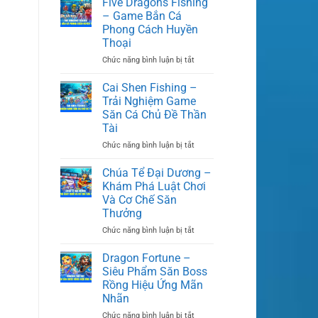
Five Dragons Fishing
–
Về
– Game Bắn Cá
Tựa
Liền
Phong Cách Huyền
Game
Tay
Thoại
Rồng
Biển
ở
Chức năng bình luận bị tắt
Cực
Five
Mãn
Dragons
Cai Shen Fishing –
Nhãn
Fishing
Trải Nghiệm Game
–
Săn Cá Chủ Đề Thần
Game
Tài
Bắn
Cá
ở
Chức năng bình luận bị tắt
Phong
Cai
Cách
Shen
Chúa Tể Đại Dương –
Huyền
Fishing
Khám Phá Luật Chơi
Thoại
–
Và Cơ Chế Săn
Trải
Thưởng
Nghiệm
Game
ở
Chức năng bình luận bị tắt
Săn
Chúa
Cá
Tể
Dragon Fortune –
Chủ
Đại
Siêu Phẩm Săn Boss
Đề
Dương
Rồng Hiệu Ứng Mãn
Thần
–
Nhãn
Tài
Khám
Phá
ở
Chức năng bình luận bị tắt