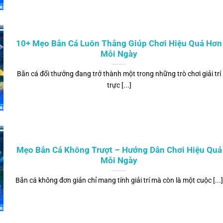
10+ Mẹo Bắn Cá Luôn Thắng Giúp Chơi Hiệu Quả Hơn
Mỗi Ngày
Bắn cá đổi thưởng đang trở thành một trong những trò chơi giải trí
trực [...]
Mẹo Bắn Cá Không Trượt – Hướng Dẫn Chơi Hiệu Quả
Mỗi Ngày
Bắn cá không đơn giản chỉ mang tính giải trí mà còn là một cuộc [...]