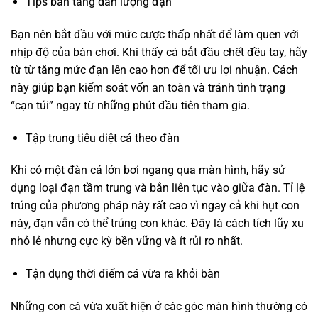
Tips bắn tăng dần lượng đạn
Bạn nên bắt đầu với mức cược thấp nhất để làm quen với
nhịp độ của bàn chơi. Khi thấy cá bắt đầu chết đều tay, hãy
từ từ tăng mức đạn lên cao hơn để tối ưu lợi nhuận. Cách
này giúp bạn kiểm soát vốn an toàn và tránh tình trạng
“cạn túi” ngay từ những phút đầu tiên tham gia.
Tập trung tiêu diệt cá theo đàn
Khi có một đàn cá lớn bơi ngang qua màn hình, hãy sử
dụng loại đạn tầm trung và bắn liên tục vào giữa đàn. Tỉ lệ
trúng của phương pháp này rất cao vì ngay cả khi hụt con
này, đạn vẫn có thể trúng con khác. Đây là cách tích lũy xu
nhỏ lẻ nhưng cực kỳ bền vững và ít rủi ro nhất.
Tận dụng thời điểm cá vừa ra khỏi bàn
Những con cá vừa xuất hiện ở các góc màn hình thường có