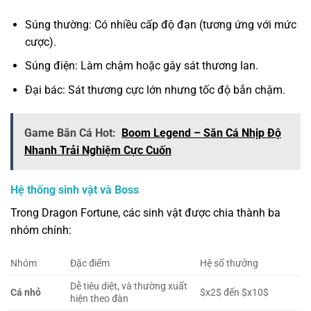
Súng thường: Có nhiều cấp độ đạn (tương ứng với mức
cược).
Súng điện: Làm chậm hoặc gây sát thương lan.
Đại bác: Sát thương cực lớn nhưng tốc độ bắn chậm.
Game Bắn Cá Hot:
Boom Legend – Săn Cá Nhịp Độ
Nhanh Trải Nghiệm Cực Cuốn
Hệ thống sinh vật và Boss
Trong Dragon Fortune, các sinh vật được chia thành ba
nhóm chính:
Nhóm
Đặc điểm
Hệ số thưởng
Dễ tiêu diệt, và thường xuất
Cá nhỏ
$x2$ đến $x10$
hiện theo đàn