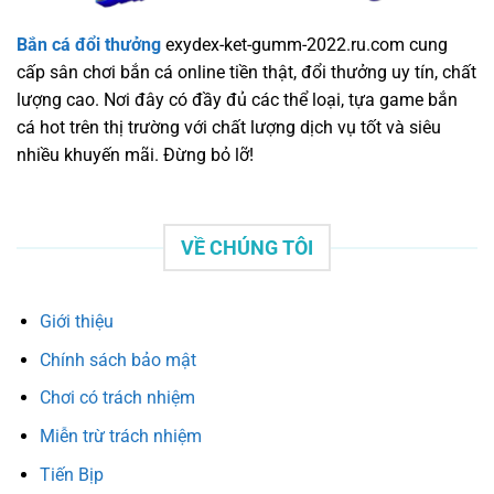
Bắn cá đổi thưởng
exydex-ket-gumm-2022.ru.com cung
cấp sân chơi bắn cá online tiền thật, đổi thưởng uy tín, chất
lượng cao. Nơi đây có đầy đủ các thể loại, tựa game bắn
cá hot trên thị trường với chất lượng dịch vụ tốt và siêu
nhiều khuyến mãi. Đừng bỏ lỡ!
VỀ CHÚNG TÔI
Giới thiệu
Chính sách bảo mật
Chơi có trách nhiệm
Miễn trừ trách nhiệm
Tiến Bịp