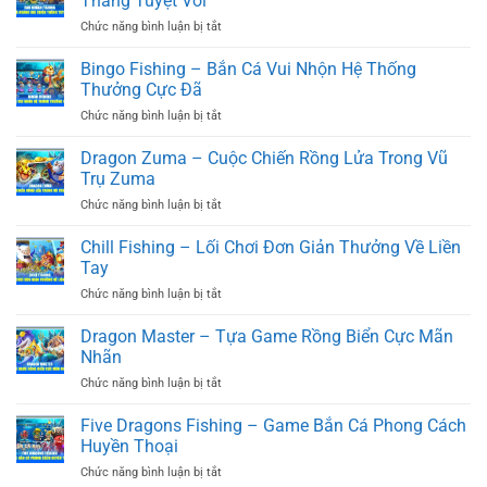
Thắng Tuyệt Vời
–
ở
Chức năng bình luận bị tắt
Đồ
Bao
Họa
Chuan
Bingo Fishing – Bắn Cá Vui Nhộn Hệ Thống
Hoạt
Fishing
Hình
Thưởng Cực Đã
–
Săn
ở
Chức năng bình luận bị tắt
Săn
Cá
Bingo
Cá
Thần
Fishing
Dragon Zuma – Cuộc Chiến Rồng Lửa Trong Vũ
Hoàng
Thoại
–
Gia
Trụ Zuma
Bắn
Chiến
ở
Chức năng bình luận bị tắt
Cá
Thắng
Dragon
Vui
Tuyệt
Zuma
Chill Fishing – Lối Chơi Đơn Giản Thưởng Về Liền
Nhộn
Vời
–
Hệ
Tay
Cuộc
Thống
ở
Chức năng bình luận bị tắt
Chiến
Thưởng
Chill
Rồng
Cực
Fishing
Dragon Master – Tựa Game Rồng Biển Cực Mãn
Lửa
Đã
–
Trong
Nhãn
Lối
Vũ
ở
Chức năng bình luận bị tắt
Chơi
Trụ
Dragon
Đơn
Zuma
Master
Five Dragons Fishing – Game Bắn Cá Phong Cách
Giản
–
Thưởng
Huyền Thoại
Tựa
Về
ở
Chức năng bình luận bị tắt
Game
Liền