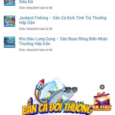
Cho
Siêu Đã
Săn
Tín
ở
Chức năng bình luận bị tắt
Cá
Đồ
Happy
Nhịp
Săn
Fishing
Jackpot Fishing – Săn Cá Kịch Tính Trả Thưởng
Độ
Cá
–
Nhanh
Hấp Dẫn
Đồ
Trải
ở
Chức năng bình luận bị tắt
Họa
Nghiệm
Jackpot
Hoạt
Cực
Fishing
Kho Báu Long Cung – Săn Boss Rồng Biển Nhận
Hình
Cuốn
–
Rực
Thưởng Hấp Dẫn
Săn
Rỡ
ở
Chức năng bình luận bị tắt
Cá
Bắn
Kho
Kịch
Cá
Báu
Tính
Siêu
Long
Trả
Đã
Cung
Thưởng
–
Hấp
Săn
Dẫn
Boss
Rồng
✕
Biển
Nhận
Thưởng
Hấp
Dẫn