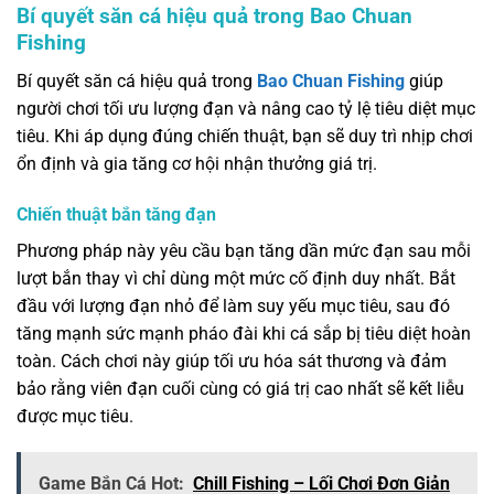
Bí quyết săn cá hiệu quả trong Bao Chuan
Fishing
Bí quyết săn cá hiệu quả trong
Bao Chuan Fishing
giúp
người chơi tối ưu lượng đạn và nâng cao tỷ lệ tiêu diệt mục
tiêu. Khi áp dụng đúng chiến thuật, bạn sẽ duy trì nhịp chơi
ổn định và gia tăng cơ hội nhận thưởng giá trị.
Chiến thuật bắn tăng đạn
Phương pháp này yêu cầu bạn tăng dần mức đạn sau mỗi
lượt bắn thay vì chỉ dùng một mức cố định duy nhất. Bắt
đầu với lượng đạn nhỏ để làm suy yếu mục tiêu, sau đó
tăng mạnh sức mạnh pháo đài khi cá sắp bị tiêu diệt hoàn
toàn. Cách chơi này giúp tối ưu hóa sát thương và đảm
bảo rằng viên đạn cuối cùng có giá trị cao nhất sẽ kết liễu
được mục tiêu.
Game Bắn Cá Hot:
Chill Fishing – Lối Chơi Đơn Giản