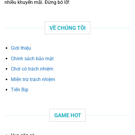
nhiều khuyến mãi. Đừng bỏ lỡ!
VỀ CHÚNG TÔI
Giới thiệu
Chính sách bảo mật
Chơi có trách nhiệm
Miễn trừ trách nhiệm
Tiến Bịp
GAME HOT