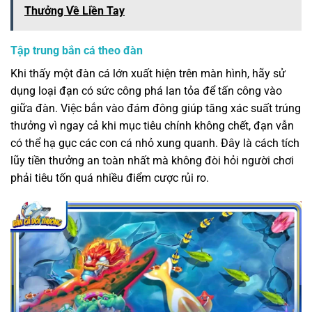
Thưởng Về Liền Tay
Tập trung bắn cá theo đàn
Khi thấy một đàn cá lớn xuất hiện trên màn hình, hãy sử
dụng loại đạn có sức công phá lan tỏa để tấn công vào
giữa đàn. Việc bắn vào đám đông giúp tăng xác suất trúng
thưởng vì ngay cả khi mục tiêu chính không chết, đạn vẫn
có thể hạ gục các con cá nhỏ xung quanh. Đây là cách tích
lũy tiền thưởng an toàn nhất mà không đòi hỏi người chơi
phải tiêu tốn quá nhiều điểm cược rủi ro.