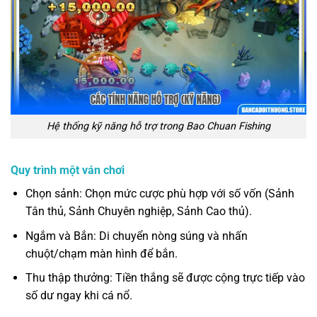
Hệ thống kỹ năng hỗ trợ trong Bao Chuan Fishing
Quy trình một ván chơi
Chọn sảnh: Chọn mức cược phù hợp với số vốn (Sảnh
Tân thủ, Sảnh Chuyên nghiệp, Sảnh Cao thủ).
Ngắm và Bắn: Di chuyển nòng súng và nhấn
chuột/chạm màn hình để bắn.
Thu thập thưởng: Tiền thắng sẽ được cộng trực tiếp vào
số dư ngay khi cá nổ.