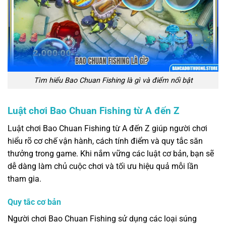
Tìm hiểu Bao Chuan Fishing là gì và điểm nổi bật
Luật chơi Bao Chuan Fishing từ A đến Z
Luật chơi Bao Chuan Fishing từ A đến Z giúp người chơi
hiểu rõ cơ chế vận hành, cách tính điểm và quy tắc săn
thưởng trong game. Khi nắm vững các luật cơ bản, bạn sẽ
dễ dàng làm chủ cuộc chơi và tối ưu hiệu quả mỗi lần
tham gia.
Quy tắc cơ bản
Người chơi Bao Chuan Fishing sử dụng các loại súng