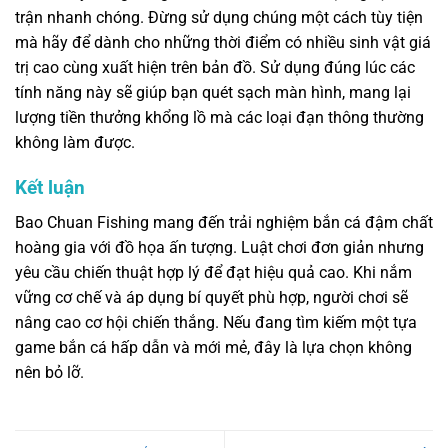
trận nhanh chóng. Đừng sử dụng chúng một cách tùy tiện
mà hãy để dành cho những thời điểm có nhiều sinh vật giá
trị cao cùng xuất hiện trên bản đồ. Sử dụng đúng lúc các
tính năng này sẽ giúp bạn quét sạch màn hình, mang lại
lượng tiền thưởng khổng lồ mà các loại đạn thông thường
không làm được.
Kết luận
Bao Chuan Fishing mang đến trải nghiệm bắn cá đậm chất
hoàng gia với đồ họa ấn tượng. Luật chơi đơn giản nhưng
yêu cầu chiến thuật hợp lý để đạt hiệu quả cao. Khi nắm
vững cơ chế và áp dụng bí quyết phù hợp, người chơi sẽ
nâng cao cơ hội chiến thắng. Nếu đang tìm kiếm một tựa
game bắn cá hấp dẫn và mới mẻ, đây là lựa chọn không
nên bỏ lỡ.