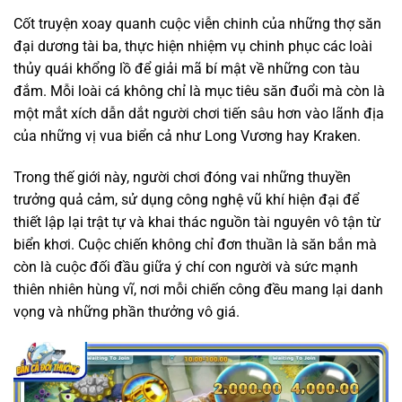
Cốt truyện xoay quanh cuộc viễn chinh của những thợ săn
đại dương tài ba, thực hiện nhiệm vụ chinh phục các loài
thủy quái khổng lồ để giải mã bí mật về những con tàu
đắm. Mỗi loài cá không chỉ là mục tiêu săn đuổi mà còn là
một mắt xích dẫn dắt người chơi tiến sâu hơn vào lãnh địa
của những vị vua biển cả như Long Vương hay Kraken.
Trong thế giới này, người chơi đóng vai những thuyền
trưởng quả cảm, sử dụng công nghệ vũ khí hiện đại để
thiết lập lại trật tự và khai thác nguồn tài nguyên vô tận từ
biển khơi. Cuộc chiến không chỉ đơn thuần là săn bắn mà
còn là cuộc đối đầu giữa ý chí con người và sức mạnh
thiên nhiên hùng vĩ, nơi mỗi chiến công đều mang lại danh
vọng và những phần thưởng vô giá.