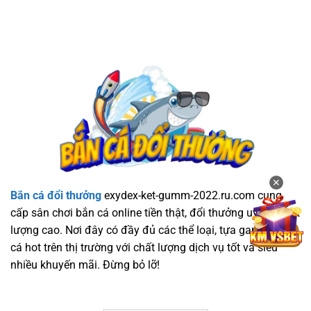
Kho
Kịch
Cá
Báu
Tính
Siêu
Long
Trả
Đã
Cung
Thưởng
–
Hấp
Săn
Dẫn
Boss
Rồng
Biển
Nhận
Thưởng
Hấp
Dẫn
✕
Bắn cá đổi thưởng
exydex-ket-gumm-2022.ru.com cung
cấp sân chơi bắn cá online tiền thật, đổi thưởng uy tín, chất
lượng cao. Nơi đây có đầy đủ các thể loại, tựa game bắn
cá hot trên thị trường với chất lượng dịch vụ tốt và siêu
nhiều khuyến mãi. Đừng bỏ lỡ!