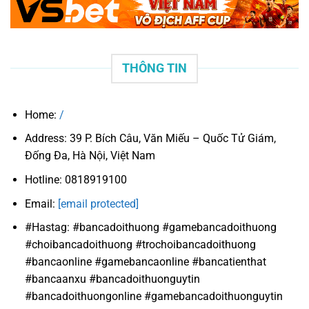
THÔNG TIN
Home:
/
Address: 39 P. Bích Câu, Văn Miếu – Quốc Tử Giám,
Đống Đa, Hà Nội, Việt Nam
Hotline: 0818919100
Email:
[email protected]
#Hastag: #bancadoithuong #gamebancadoithuong
#choibancadoithuong #trochoibancadoithuong
#bancaonline #gamebancaonline #bancatienthat
#bancaanxu #bancadoithuonguytin
#bancadoithuongonline #gamebancadoithuonguytin