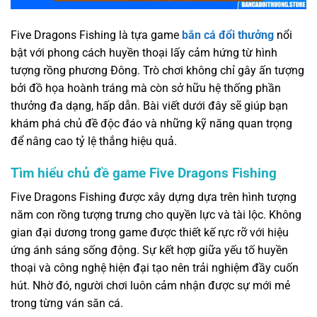
Five Dragons Fishing là tựa game
bắn cá đổi thưởng
nổi
bật với phong cách huyền thoại lấy cảm hứng từ hình
tượng rồng phương Đông. Trò chơi không chỉ gây ấn tượng
bởi đồ họa hoành tráng mà còn sở hữu hệ thống phần
thưởng đa dạng, hấp dẫn. Bài viết dưới đây sẽ giúp bạn
khám phá chủ đề độc đáo và những kỹ năng quan trọng
để nâng cao tỷ lệ thắng hiệu quả.
Tìm hiểu chủ đề game Five Dragons Fishing
Five Dragons Fishing được xây dựng dựa trên hình tượng
năm con rồng tượng trưng cho quyền lực và tài lộc. Không
gian đại dương trong game được thiết kế rực rỡ với hiệu
ứng ánh sáng sống động. Sự kết hợp giữa yếu tố huyền
thoại và công nghệ hiện đại tạo nên trải nghiệm đầy cuốn
hút. Nhờ đó, người chơi luôn cảm nhận được sự mới mẻ
trong từng ván săn cá.