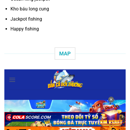
Kho báu long cung
Jackpot fishing
Happy fishing
MAP