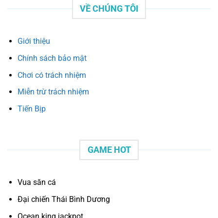
VỀ CHÚNG TÔI
Giới thiệu
Chính sách bảo mật
Chơi có trách nhiệm
Miễn trừ trách nhiệm
Tiến Bịp
GAME HOT
Vua săn cá
Đại chiến Thái Bình Dương
Ocean king jackpot