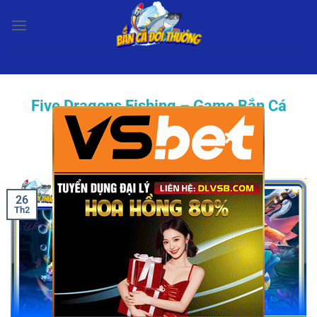
Chuyển
đến
nội
dung
Five Dragons Fishing – Game Bắn Cá
Phong Cách Huyền Thoại
×
26
Th2