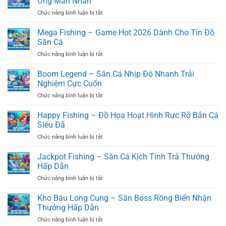
Ứng Mãn Nhãn
Dương
Cá
ở
Chức năng bình luận bị tắt
–
Chủ
Dragon
Khám
Đề
Fortune
Mega Fishing – Game Hot 2026 Dành Cho Tín Đồ
Phá
Thần
–
Luật
Săn Cá
Tài
Siêu
Chơi
ở
Chức năng bình luận bị tắt
Phẩm
Và
Mega
Săn
Cơ
Fishing
Boom Legend – Săn Cá Nhịp Độ Nhanh Trải
Boss
Chế
–
Rồng
Nghiệm Cực Cuốn
Săn
Game
Hiệu
Thưởng
ở
Chức năng bình luận bị tắt
Hot
Ứng
Boom
2026
Mãn
Legend
Happy Fishing – Đồ Họa Hoạt Hình Rực Rỡ Bắn Cá
Dành
Nhãn
–
Cho
Siêu Đã
Săn
Tín
ở
Chức năng bình luận bị tắt
Cá
Đồ
Happy
Nhịp
Săn
Fishing
Jackpot Fishing – Săn Cá Kịch Tính Trả Thưởng
Độ
Cá
–
Nhanh
Hấp Dẫn
Đồ
Trải
ở
Chức năng bình luận bị tắt
Họa
Nghiệm
Jackpot
Hoạt
Cực
Fishing
Kho Báu Long Cung – Săn Boss Rồng Biển Nhận
Hình
Cuốn
–
Rực
Thưởng Hấp Dẫn
Săn
Rỡ
ở
Chức năng bình luận bị tắt
Cá
Bắn