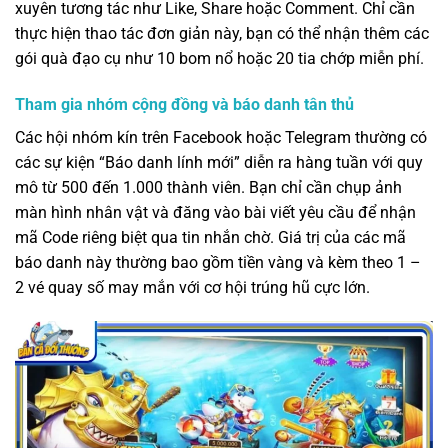
xuyên tương tác như Like, Share hoặc Comment. Chỉ cần
thực hiện thao tác đơn giản này, bạn có thể nhận thêm các
gói quà đạo cụ như 10 bom nổ hoặc 20 tia chớp miễn phí.
Tham gia nhóm cộng đồng và báo danh tân thủ
Các hội nhóm kín trên Facebook hoặc Telegram thường có
các sự kiện “Báo danh lính mới” diễn ra hàng tuần với quy
mô từ 500 đến 1.000 thành viên. Bạn chỉ cần chụp ảnh
màn hình nhân vật và đăng vào bài viết yêu cầu để nhận
mã Code riêng biệt qua tin nhắn chờ. Giá trị của các mã
báo danh này thường bao gồm tiền vàng và kèm theo 1 –
2 vé quay số may mắn với cơ hội trúng hũ cực lớn.