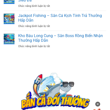
Siêu Đã
Săn
Tín
ở
Chức năng bình luận bị tắt
Cá
Đồ
Happy
Nhịp
Săn
Fishing
Jackpot Fishing – Săn Cá Kịch Tính Trả Thưởng
Độ
Cá
–
Nhanh
Hấp Dẫn
Đồ
Trải
ở
Chức năng bình luận bị tắt
Họa
Nghiệm
Jackpot
Hoạt
Cực
Fishing
Kho Báu Long Cung – Săn Boss Rồng Biển Nhận
Hình
Cuốn
–
Rực
Thưởng Hấp Dẫn
Săn
Rỡ
ở
Chức năng bình luận bị tắt
Cá
Bắn
Kho
Kịch
Cá
Báu
Tính
Siêu
Long
Trả
Đã
Cung
Thưởng
–
Hấp
Săn
Dẫn
Boss
Rồng
Biển
Nhận
Thưởng
Hấp
Dẫn
✕