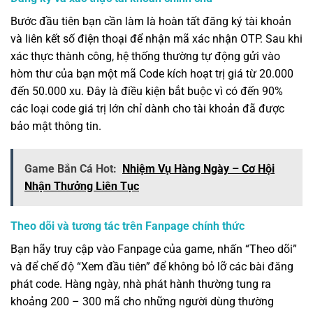
Bước đầu tiên bạn cần làm là hoàn tất đăng ký tài khoản
và liên kết số điện thoại để nhận mã xác nhận OTP. Sau khi
xác thực thành công, hệ thống thường tự động gửi vào
hòm thư của bạn một mã Code kích hoạt trị giá từ 20.000
đến 50.000 xu. Đây là điều kiện bắt buộc vì có đến 90%
các loại code giá trị lớn chỉ dành cho tài khoản đã được
bảo mật thông tin.
Game Bắn Cá Hot:
Nhiệm Vụ Hàng Ngày – Cơ Hội
Nhận Thưởng Liên Tục
Theo dõi và tương tác trên Fanpage chính thức
Bạn hãy truy cập vào Fanpage của game, nhấn “Theo dõi”
và để chế độ “Xem đầu tiên” để không bỏ lỡ các bài đăng
phát code. Hàng ngày, nhà phát hành thường tung ra
khoảng 200 – 300 mã cho những người dùng thường